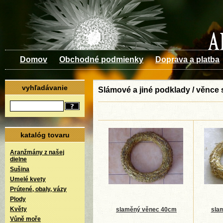
Domov
Obchodné podmienky
Doprava a platba
vyhľadávanie
Slámové a jiné podklady / věnce
katalóg tovaru
Aranžmány z našej
dielne
Sušina
Umelé kvety
Prútené, obaly, vázy
Plody
Květy
slaměný věnec 40cm
sla
Vůně moře