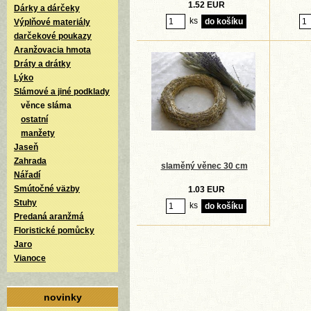
1.52 EUR
Dárky a dárčeky
ks
Výplňové materiály
darčekové poukazy
Aranžovacia hmota
Dráty a drátky
Lýko
Slámové a jiné podklady
věnce sláma
ostatní
manžety
Jaseň
Zahrada
slaměný věnec 30 cm
Nářadí
Smútočné väzby
1.03 EUR
Stuhy
ks
Predaná aranžmá
Floristické pomůcky
Jaro
Vianoce
novinky