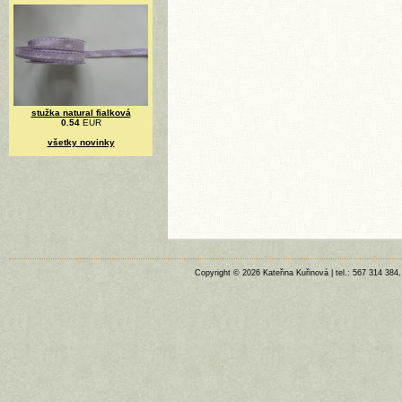
stužka natural fialková
0.54
EUR
všetky novinky
Copyright © 2026 Kateřina Kuřinová | tel.: 567 314 384