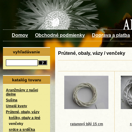
Domov
Obchodné podmienky
Doprava a platba
vyhľadávanie
Prútené, obaly, vázy / venčeky
katalóg tovaru
Aranžmány z našej
dielne
Sušina
Umelé kvety
Prútené, obaly, vázy
košíky, obaly a jiné
venčeky
ratanový bílý 15 cm
r
srdce a srdíčka