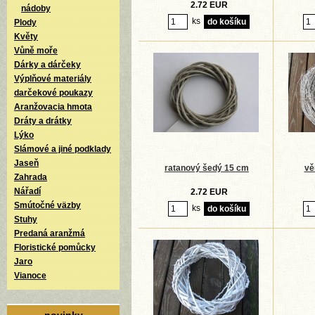
2.72 EUR
nádoby
ks
Plody
Květy
Vůně moře
Dárky a dárčeky
Výplňové materiály
darčekové poukazy
Aranžovacia hmota
Dráty a drátky
Lýko
Slámové a jiné podklady
Jaseň
ratanový šedý 15 cm
vě
Zahrada
Nářadí
2.72 EUR
Smútočné väzby
ks
Stuhy
Predaná aranžmá
Floristické pomůcky
Jaro
Vianoce