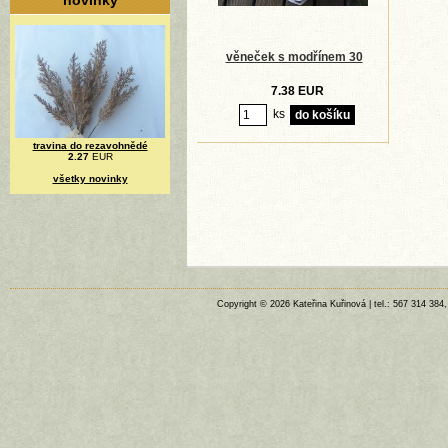
novinky
věneček s modřínem 30
7.38 EUR
ks
travina do rezavohnědé
2.27
EUR
všetky novinky
Copyright © 2026 Kateřina Kuřinová | tel.: 567 314 384