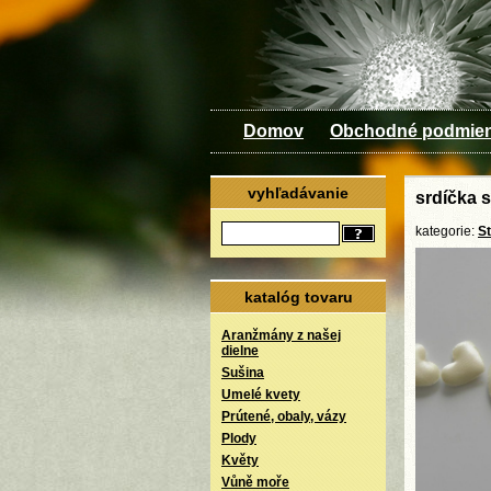
Domov
Obchodné podmie
vyhľadávanie
srdíčka 
kategorie:
S
katalóg tovaru
Aranžmány z našej
dielne
Sušina
Umelé kvety
Prútené, obaly, vázy
Plody
Květy
Vůně moře