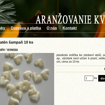
nky
Doprava a platba
O nás
Kontakt
satén šampaň 10 ks
tuhy
/
organza
plastická srdíčka ke zdobení stolů, 
ap., výrobek není určen k praní, velik
cm, cena za 10 ks
ks