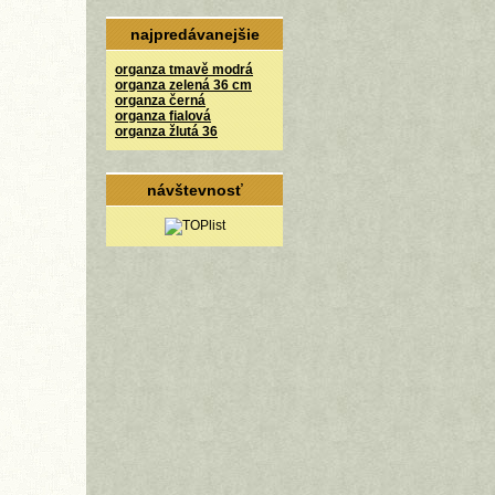
najpredávanejšie
organza tmavě modrá
organza zelená 36 cm
organza černá
organza fialová
organza žlutá 36
návštevnosť