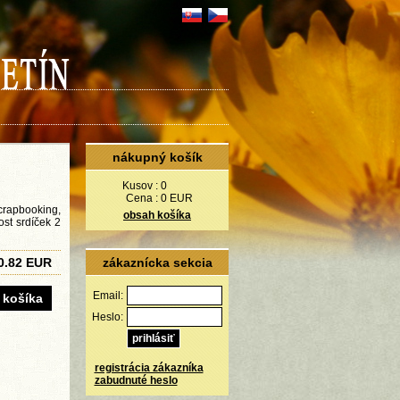
nákupný košík
Kusov :
0
Cena :
0 EUR
scrapbooking,
obsah košíka
ost srdíček 2
0.82 EUR
zákaznícka sekcia
Email:
Heslo:
registrácia zákazníka
zabudnuté heslo