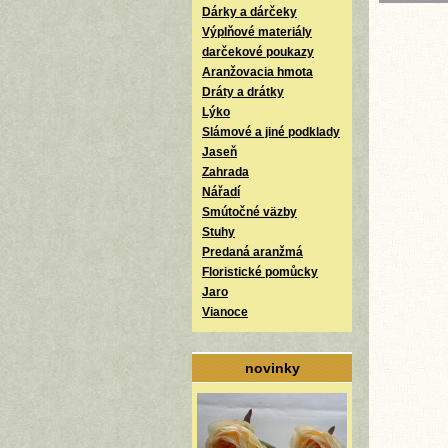
Dárky a dárčeky
Výplňové materiály
darčekové poukazy
Aranžovacia hmota
Dráty a drátky
Lýko
Slámové a jiné podklady
Jaseň
Zahrada
Nářadí
Smútočné väzby
Stuhy
Predaná aranžmá
Floristické pomůcky
Jaro
Vianoce
novinky