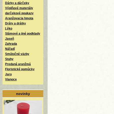
Dárky a dárčeky
Výplňové materiály
darčekové poukazy
Aranžovacia hmota
Dráty a drátky
Lýko
Slámové a jiné podklady
Jaseň
Zahrada
Nářadí
Smútočné väzby
Stuhy
Predaná aranžmá
Floristické pomůcky
Jaro
Vianoce
novinky