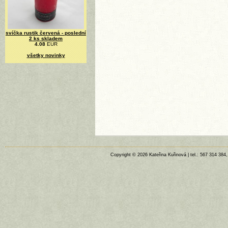
svíčka rustik červená - poslední
2 ks skladem
4.08
EUR
všetky novinky
Copyright © 2026 Kateřina Kuřinová | tel.: 567 314 384