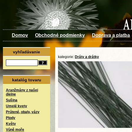
Domov
Obchodné podmienky
Doprava a platba
vyhľadávanie
kategorie:
Dráty a drátky
katalóg tovaru
Aranžmány z našej
dielne
Sušina
Umelé kvety
Prútené, obaly, vázy
Plody
Květy
Vůně moře