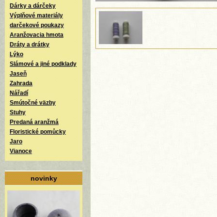
Dárky a dárčeky
Výplňové materiály
darčekové poukazy
Aranžovacia hmota
Dráty a drátky
Lýko
Slámové a jiné podklady
Jaseň
Zahrada
Nářadí
Smútočné väzby
Stuhy
Predaná aranžmá
Floristické pomůcky
Jaro
Vianoce
novinky