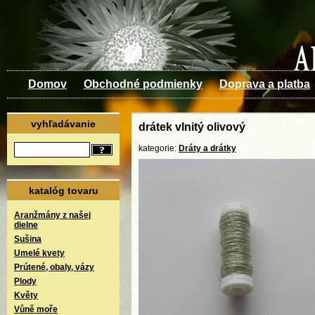
Domov
Obchodné podmienky
Doprava a platba
vyhľadávanie
drátek vlnitý olivový
kategorie:
Dráty a drátky
katalóg tovaru
Aranžmány z našej
dielne
Sušina
Umelé kvety
Prútené, obaly, vázy
Plody
Květy
Vůně moře