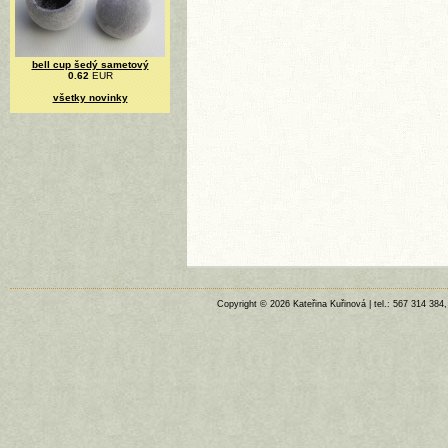
bell cup šedý sametový
0.62
EUR
všetky novinky
Copyright © 2026 Kateřina Kuřinová | tel.: 567 314 384