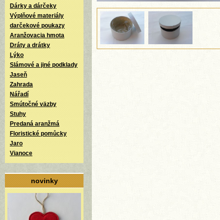
Dárky a dárčeky
Výplňové materiály
darčekové poukazy
Aranžovacia hmota
Dráty a drátky
Lýko
Slámové a jiné podklady
Jaseň
Zahrada
Nářadí
Smútočné väzby
Stuhy
Predaná aranžmá
Floristické pomůcky
Jaro
Vianoce
novinky