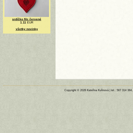
srdíčko filc červené
1.11
EUR
všetky novinky
Copyright © 2026 Kateřina Kuřinová | tel.: 567 314 384