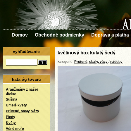
Domov
Obchodné podmienky
Doprava a platba
vyhľadávanie
květinový box kulatý šedý
kategorie:
Prútené, obaly, vázy
/
nádoby
katalóg tovaru
Aranžmány z našej
dielne
Sušina
Umelé kvety
Prútené, obaly, vázy
Plody
Květy
Vůně moře