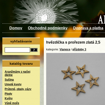
Domov
Obchodné podmienky
Doprava a platba
vyhľadávanie
hvězdička s prořezem zlatá 2,5
kategorie:
Vianoce
/
přízdoby 3
katalóg tovaru
Aranžmány z našej
dielne
Sušina
Umelé kvety
Prútené, obaly, vázy
Plody
Květy
Vůně moře