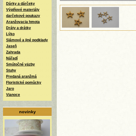
Dárky a dárčeky
Výplňové materiály
darčekové poukazy
Aranžovacia hmota
Dráty a drátky
Lýko
Slámové a jiné podklady
Jaseň
Zahrada
Nářadí
Smútočné väzby
Stuhy
Predaná aranžmá
Floristické pomůcky
Jaro
Vianoce
novinky