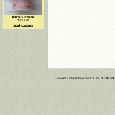
růžová s kytkama
0.74
EUR
všetky novinky
Copyright © 2026 Kateřina Kuřinová | tel.: 567 314 384