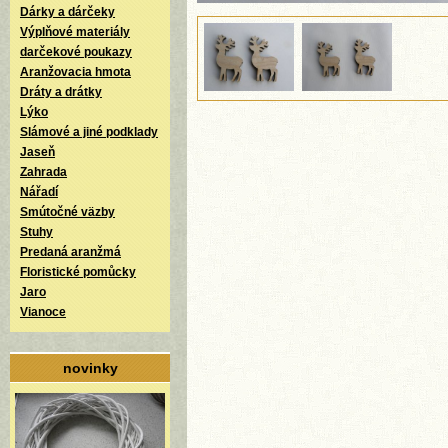
Dárky a dárčeky
Výplňové materiály
darčekové poukazy
Aranžovacia hmota
Dráty a drátky
Lýko
Slámové a jiné podklady
Jaseň
Zahrada
Nářadí
Smútočné väzby
Stuhy
Predaná aranžmá
Floristické pomůcky
Jaro
Vianoce
novinky