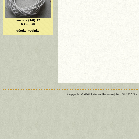
ratanový bílý 25
5.03
EUR
všetky novinky
Copyright © 2026 Kateřina Kuřinová | tel.: 567 314 384