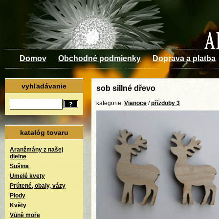
Domov
Obchodné podmienky
Doprava a platba
vyhľadávanie
sob sillné dřevo
kategorie:
Vianoce
/
přízdoby 3
katalóg tovaru
Aranžmány z našej
dielne
Sušina
Umelé kvety
Prútené, obaly, vázy
Plody
Květy
Vůně moře