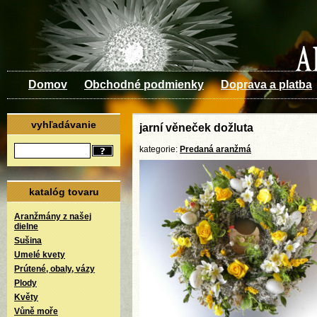
Domov
Obchodné podmienky
Doprava a platba
vyhľadávanie
jarní věneček dožluta
kategorie:
Predaná aranžmá
katalóg tovaru
Aranžmány z našej
dielne
Sušina
Umelé kvety
Prútené, obaly, vázy
Plody
Květy
Vůně moře