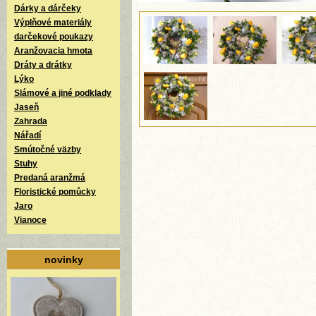
Dárky a dárčeky
Výplňové materiály
darčekové poukazy
Aranžovacia hmota
Dráty a drátky
Lýko
Slámové a jiné podklady
Jaseň
Zahrada
Nářadí
Smútočné väzby
Stuhy
Predaná aranžmá
Floristické pomůcky
Jaro
Vianoce
novinky