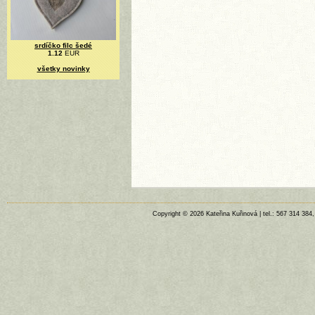
srdíčko filc šedé
1.12
EUR
všetky novinky
Copyright © 2026 Kateřina Kuřinová | tel.: 567 314 384