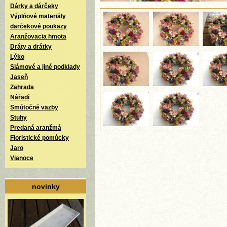
Dárky a dárčeky
Výplňové materiály
darčekové poukazy
Aranžovacia hmota
Dráty a drátky
Lýko
Slámové a jiné podklady
Jaseň
Zahrada
Nářadí
Smútočné väzby
Stuhy
Predaná aranžmá
Floristické pomůcky
Jaro
Vianoce
novinky