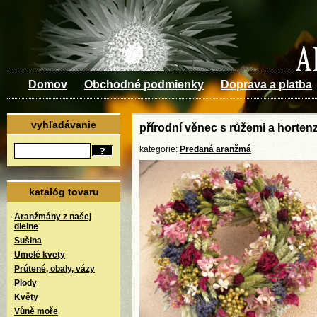
Domov
Obchodné podmienky
Doprava a platba
vyhľadávanie
přírodní věnec s růžemi a hortenz
kategorie:
Predaná aranžmá
katalóg tovaru
Aranžmány z našej
dielne
Sušina
Umelé kvety
Prútené, obaly, vázy
Plody
Květy
Vůně moře